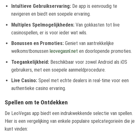
Intuïtieve Gebruikservaring:
De app is eenvoudig te
navigeren en biedt een soepele ervaring.
Multiples Spelmogelijkheden:
Van gokkasten tot live
casinospellen, er is voor ieder wat wils.
Bonussen en Promoties:
Geniet van aantrekkelijke
welkomstbonussen
leovegasnl.net
en doorlopende promoties.
Toegankelijkheid:
Beschikbaar voor zowel Android als iOS
gebruikers, met een soepele aanmeldprocedure.
Live Casino:
Speel met echte dealers in real-time voor een
authentieke casino ervaring.
Spellen om te Ontdekken
De LeoVegas app biedt een indrukwekkende selectie van spellen.
Hier is een vergelijking van enkele populaire spelcategorieën die je
kunt vinden: