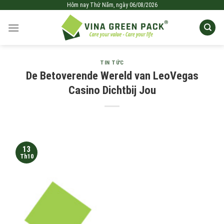
Bỏ
Hôm nay
Thứ Năm,
ngày
06/08/2026
qua
nội
dung
TIN TỨC
De Betoverende Wereld van LeoVegas
Casino Dichtbij Jou
13
Th10