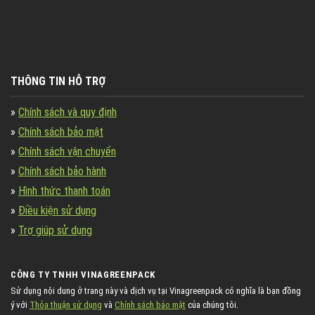
THÔNG TIN HỖ TRỢ
»
Chính sách và quy định
»
Chính sách bảo mật
»
Chính sách vận chuyển
»
Chính sách bảo hành
»
Hình thức thanh toán
»
Điều kiện sử dụng
»
Trợ giúp sử dụng
CÔNG TY TNHH VINAGREENPACK
Sử dụng nội dung ở trang này và dịch vụ tại Vinagreenpack có nghĩa là bạn đồng
ý với
Thỏa thuận sử dụng
và
Chính sách bảo mật
của chúng tôi.