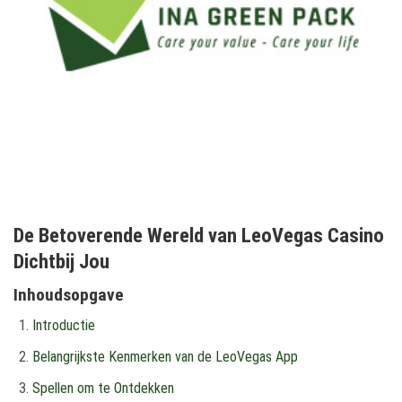
De Betoverende Wereld van LeoVegas Casino
Dichtbij Jou
Inhoudsopgave
Introductie
Belangrijkste Kenmerken van de LeoVegas App
Spellen om te Ontdekken