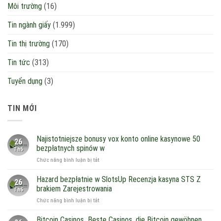
Môi trường
(16)
Tin ngành giấy
(1.999)
Tin thị trường
(170)
Tin tức
(313)
Tuyển dụng
(3)
TIN MỚI
Najistotniejsze bonusy vox konto online kasynowe 50
26
bezpłatnych spinów w
Th5
ở
Chức năng bình luận bị tắt
Najistotniejsze
bonusy
Hazard bezpłatnie w SlotsUp Recenzja kasyna STS Z
26
vox
brakiem Zarejestrowania
Th5
konto
ở
Chức năng bình luận bị tắt
online
Hazard
kasynowe
bezpłatnie
Bitcoin Casinos ︎ Beste Casinos, die Bitcoin gewöhnen
50