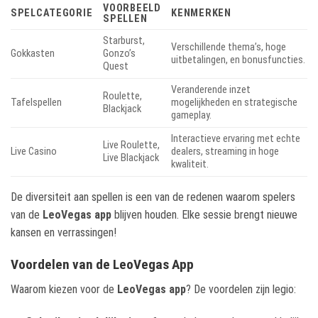
VOORBEELD
SPELCATEGORIE
KENMERKEN
SPELLEN
Starburst,
Verschillende thema’s, hoge
Gokkasten
Gonzo’s
uitbetalingen, en bonusfuncties.
Quest
Veranderende inzet
Roulette,
Tafelspellen
mogelijkheden en strategische
Blackjack
gameplay.
Interactieve ervaring met echte
Live Roulette,
Live Casino
dealers, streaming in hoge
Live Blackjack
kwaliteit.
De diversiteit aan spellen is een van de redenen waarom spelers
van de
LeoVegas app
blijven houden. Elke sessie brengt nieuwe
kansen en verrassingen!
Voordelen van de LeoVegas App
Waarom kiezen voor de
LeoVegas app
? De voordelen zijn legio: