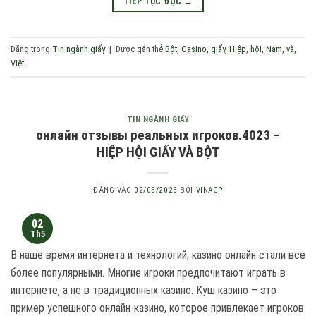
TIẾP TỤC ĐỌC
→
Đăng trong
Tin ngành giấy
|
Được gắn thẻ
Bột
,
Casino
,
giấy
,
Hiệp
,
hội
,
Nam
,
và
,
Việt
TIN NGÀNH GIẤY
онлайн отзывы реальных игроков.4023 –
HIỆP HỘI GIẤY VÀ BỘT
ĐĂNG VÀO
02/05/2026
BỞI
VINAGP
02
Th5
В наше время интернета и технологий, казино онлайн стали все
более популярными. Многие игроки предпочитают играть в
интернете, а не в традиционных казино. Куш казино – это
пример успешного онлайн-казино, которое привлекает игроков