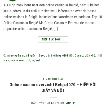
Als u op zoek bent naar een online casino in België, bent u bij het
juiste adres. In dit artikel zullen we u informeren over de beste
online casinos in België, inclusief hun voordelen en nadelen. Top 10
Online Casinos in België Mr. Green Casino – Een van de meest
populaire online casinos in België, […]
TIẾP TỤC ĐỌC
→
Đăng trong
Tin ngành giấy
|
Được gắn thẻ
Belgi.6803
,
Bột
,
Casino
,
giấy
,
Hiệp
,
hội
,
Nam
,
online
,
overzicht
,
và
,
Việt
TIN NGÀNH GIẤY
Online casino overzicht Belgi.4070 – HIỆP HỘI
GIẤY VÀ BỘT
ĐĂNG VÀO
15/04/2026
BỞI
VINAGP