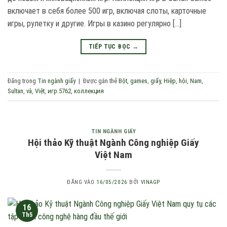
включает в себя более 500 игр, включая слоты, карточные
игры, рулетку и другие. Игры в казино регулярно […]
TIẾP TỤC ĐỌC
→
Đăng trong
Tin ngành giấy
|
Được gắn thẻ
Bột
,
games
,
giấy
,
Hiệp
,
hội
,
Nam
,
Sultan
,
và
,
Việt
,
игр.5762
,
коллекция
TIN NGÀNH GIẤY
Hội thảo Kỹ thuật Ngành Công nghiệp Giấy
Việt Nam
ĐĂNG VÀO
16/05/2026
BỞI
VINAGP
16
Th5