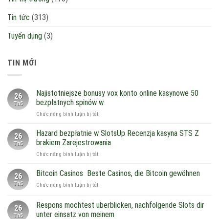
Tin tức
(313)
Tuyển dụng
(3)
TIN MỚI
Najistotniejsze bonusy vox konto online kasynowe 50
26
bezpłatnych spinów w
Th5
ở
Chức năng bình luận bị tắt
Najistotniejsze
bonusy
Hazard bezpłatnie w SlotsUp Recenzja kasyna STS Z
26
vox
brakiem Zarejestrowania
Th5
konto
ở
Chức năng bình luận bị tắt
online
Hazard
kasynowe
bezpłatnie
Bitcoin Casinos ︎ Beste Casinos, die Bitcoin gewöhnen
50
26
w
bezpłatnych
Th5
ở
Chức năng bình luận bị tắt
SlotsUp
spinów
Bitcoin
Recenzja
w
Casinos
Respons mochtest uberblicken, nachfolgende Slots dir
kasyna
26
STS
unter einsatz von meinem
Th5
Beste