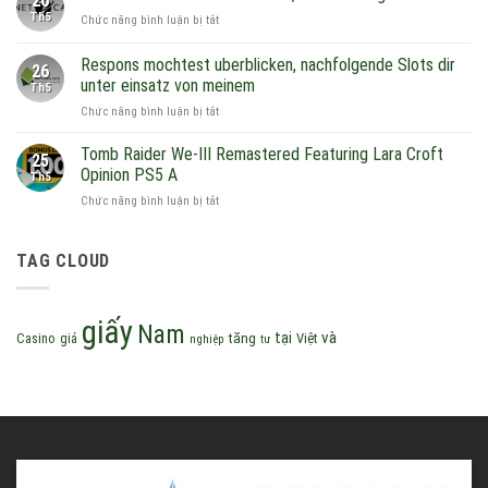
26
w
bezpłatnych
Th5
ở
Chức năng bình luận bị tắt
SlotsUp
spinów
Bitcoin
Recenzja
w
Casinos
Respons mochtest uberblicken, nachfolgende Slots dir
kasyna
26
STS
unter einsatz von meinem
Th5
Beste
Z
ở
Chức năng bình luận bị tắt
Casinos,
brakiem
Respons
die
Zarejestrowania
mochtest
Bitcoin
Tomb Raider We-III Remastered Featuring Lara Croft
25
uberblicken,
gewöhnen
Opinion PS5 A
Th5
nachfolgende
ở
Chức năng bình luận bị tắt
Slots
Tomb
dir
Raider
unter
We-
TAG CLOUD
einsatz
III
von
Remastered
meinem
Featuring
giấy
Nam
Lara
và
tại
tăng
Việt
Casino
giá
nghiệp
tư
Croft
Opinion
PS5
A