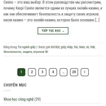
Casino – это ваш выбор. В этом руководстве мы рассмотрим,
почему Kaspi Casino является одним из лучших онлайн-казино, и
как они обеспечивают безопасность и защиту своих игроков.
каспи казино – это онлайн-казино, которое было основано […]
TIẾP TỤC ĐỌC
→
Đăng trong
Tin ngành giấy
|
Được gắn thẻ
Bột
,
giấy
,
Hiệp
,
hội
,
Nam
,
và
,
Việt
,
безопасность
,
защита
,
игроков.36
1
2
3
4
…
20
CHUYÊN MỤC
Khoa học công nghệ
(29)