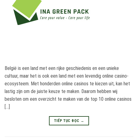
België is een land met een rijke geschiedenis en een unieke
cultuur, maar het is ook een land met een levendig online casino-
ecosysteem. Met honderden online casinos te kiezen uit, kan het
lastig zijn om de juiste keuze te maken. Daarom hebben wij
besloten om een overzicht te maken van de top 10 online casinos
[…]
TIẾP TỤC ĐỌC
→