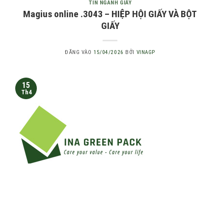
TIN NGÀNH GIẤY
Magius online .3043 – HIỆP HỘI GIẤY VÀ BỘT
GIẤY
ĐĂNG VÀO
15/04/2026
BỞI
VINAGP
15
Th4