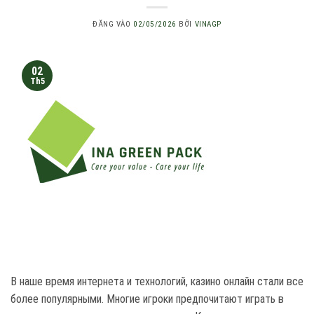
ĐĂNG VÀO
02/05/2026
BỞI
VINAGP
02
Th5
В наше время интернета и технологий, казино онлайн стали все
более популярными. Многие игроки предпочитают играть в