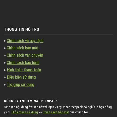
THÔNG TIN HỖ TRỢ
»
Chính sách và quy định
»
Chính sách bảo mật
»
Chính sách vận chuyển
»
Chính sách bảo hành
»
Hình thức thanh toán
»
Điều kiện sử dụng
»
Trợ giúp sử dụng
CÔNG TY TNHH VINAGREENPACK
Sử dụng nội dung ở trang này và dịch vụ tại Vinagreenpack có nghĩa là bạn đồng
ý với
Thỏa thuận sử dụng
và
Chính sách bảo mật
của chúng tôi.