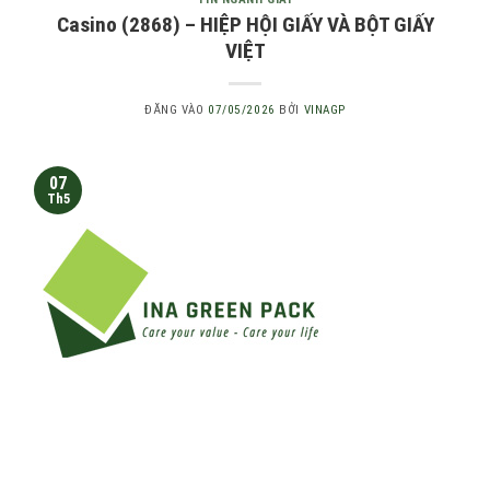
Casino (2868) – HIỆP HỘI GIẤY VÀ BỘT GIẤY
VIỆT
ĐĂNG VÀO
07/05/2026
BỞI
VINAGP
07
Th5