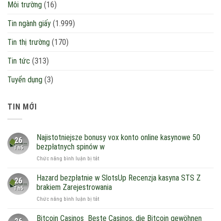
Môi trường
(16)
Tin ngành giấy
(1.999)
Tin thị trường
(170)
Tin tức
(313)
Tuyển dụng
(3)
TIN MỚI
Najistotniejsze bonusy vox konto online kasynowe 50
26
bezpłatnych spinów w
Th5
ở
Chức năng bình luận bị tắt
Najistotniejsze
bonusy
Hazard bezpłatnie w SlotsUp Recenzja kasyna STS Z
26
vox
brakiem Zarejestrowania
Th5
konto
ở
Chức năng bình luận bị tắt
online
Hazard
kasynowe
bezpłatnie
Bitcoin Casinos ︎ Beste Casinos, die Bitcoin gewöhnen
50