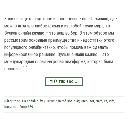
Если вы ищете надежное и проверенное онлайн-казино, где
можно играть в любое время и из любой точки мира, то
Вулкан онлайн казино – это ваш выбор. В этом обзоре мы
рассмотрим основные преимущества и недостатки этого
популярного онлайн-казино, чтобы помочь вам сделать
информированное решение. Вулкан онлайн казино – это
международная онлайн-игровая платформа, которая была
основана […]
TIẾP TỤC ĐỌC
→
Đăng trong
Tin ngành giấy
|
Được gắn thẻ
Bột
,
giấy
,
Hiệp
,
hội
,
Nam
,
và
,
Việt
,
Казино
,
обзор.659