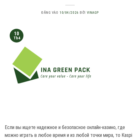
ĐĂNG VÀO
10/04/2026
BỞI
VINAGP
10
Th4
Если вы ищете надежное и безопасное онлайн-казино, где
можно играть в любое время и из любой точки мира, то Kaspi