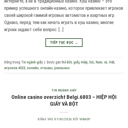
интернете, а не в традиционных казино. Куш казино – это
пример успешного онлайн-казино, которое привлекает игроков
своей широкой гаммой игровых автоматов и азартных игр.
Однако, перед тем как начать играть в куш казино, многие
игроки задают себе вопрос: […]
TIẾP TỤC ĐỌC
→
Đăng trong
Tin ngành giấy
|
Được gắn thẻ
Bột
,
giấy
,
Hiệp
,
hội
,
Nam
,
và
,
Việt
,
игроков.4023
,
онлайн
,
отзывы
,
реальных
TIN NGÀNH GIẤY
Online casino overzicht Belgi.6803 – HIỆP HỘI
GIẤY VÀ BỘT
ĐĂNG VÀO
01/05/2026
BỞI
VINAGP