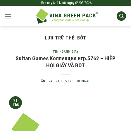
Bỏ
Hôm nay
Chủ Nhật,
ngày
09/08/2026
qua
nội
dung
LƯU TRỮ THẺ:
BỘT
TIN NGÀNH GIẤY
Sultan Games Коллекция игр.5762 – HIỆP
HỘI GIẤY VÀ BỘT
ĐĂNG VÀO
21/05/2026
BỞI
VINAGP
21
Th5