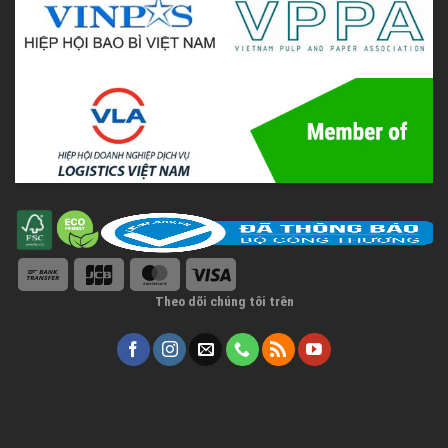
Theo dõi chúng tôi trên