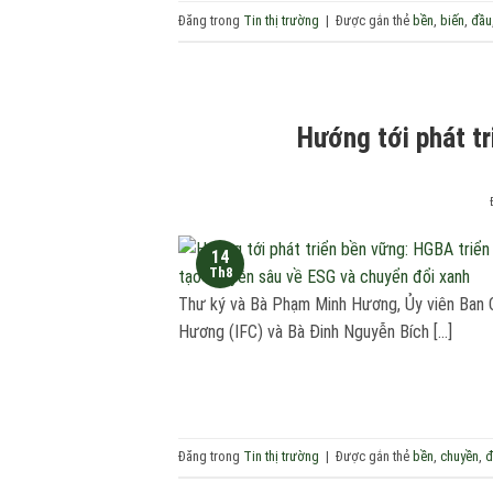
Đăng trong
Tin thị trường
|
Được gắn thẻ
bền
,
biến
,
đầu
Hướng tới phát tr
14
Th8
Thư ký và Bà Phạm Minh Hương, Ủy viên Ban C
Hương (IFC) và Bà Đinh Nguyễn Bích […]
Đăng trong
Tin thị trường
|
Được gắn thẻ
bền
,
chuyền
,
đ