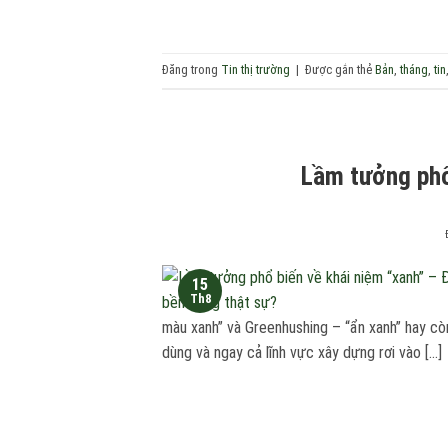
Đăng trong
Tin thị trường
|
Được gắn thẻ
Bản
,
tháng
,
tin
Lầm tưởng phổ
15
Th8
màu xanh” và Greenhushing – “ẩn xanh” hay còn
dùng và ngay cả lĩnh vực xây dựng rơi vào […]