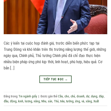
Các ý kiến tại cuộc họp đánh giá, trước diễn biến phức tạp tại
Trung Đông và khó khăn trên thị trường năng lượng thế giới, những
ngày qua, Chính phủ, Thủ tướng Chính phủ đã chỉ đạo thực hiện
nhiều biện pháp ứng phó kịp thời, linh hoạt, phù hợp, hiệu quả. Cơ
bản […]
TIẾP TỤC ĐỌC
→
Đăng trong
Tin ngành giấy
|
Được gắn thẻ
Cầu
,
cho
,
chủ
,
doanh
,
dự
,
dụng
,
đáp
,
đầu
,
động
,
kinh
,
lượng
,
năng
,
Nhu
,
sản
,
Thủ
,
tiêu
,
tướng
,
ứng
,
và
,
xăng
,
Xuất