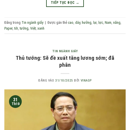
TIẾP TỤC ĐỌC
→
Đăng trong
Tin ngành giấy
|
Được gắn thẻ
cao
,
dây
,
hưởng
,
lại
,
lực
,
Nam
,
năng
,
Paper
,
tới
,
tướng
,
Việt
,
xanh
TIN NGÀNH GIẤY
Thủ tướng: Sẽ đề xuất tăng lương sớm; đã
phân
ĐĂNG VÀO
31/10/2025
BỞI
VINAGP
31
Th10