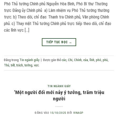
Phó Thủ tướng Chính phủ Nguyễn Hòa Bình, Phó Bí thư Thường
trực Đảng ủy Chính phủ a) Làm nhiệm vụ Phó Thủ tướng thường
trực. b) Theo dõi, chỉ đạo: Thanh tra Chính phủ, Văn phòng Chính
phủ. c) Thay mặt Thủ tướng Chính phủ trực tiếp theo dõi, chỉ đạo
các lĩnh vực […]
TIẾP TỤC ĐỌC
→
Đăng trong
Tin ngành giấy
|
Được gắn thẻ
các
,
Chi
,
Chính
,
của
,
lĩnh
,
phó
,
phủ
,
Thủ
,
tiết
,
trách
,
tướng
,
vực
TIN NGÀNH GIẤY
‘Một người đổi mới nảy ý tưởng, trăm triệu
người
ĐĂNG VÀO
15/10/2025
BỞI
VINAGP