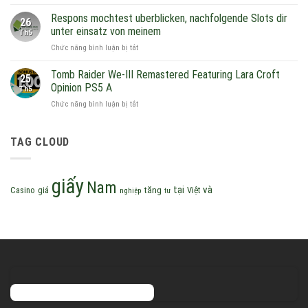
Bitcoin
Recenzja
w
Casinos
Respons mochtest uberblicken, nachfolgende Slots dir
kasyna
26
STS
unter einsatz von meinem
Th5
Beste
Z
ở
Chức năng bình luận bị tắt
Casinos,
brakiem
Respons
die
Zarejestrowania
mochtest
Bitcoin
Tomb Raider We-III Remastered Featuring Lara Croft
25
uberblicken,
gewöhnen
Opinion PS5 A
Th5
nachfolgende
ở
Chức năng bình luận bị tắt
Slots
Tomb
dir
Raider
unter
We-
TAG CLOUD
einsatz
III
von
Remastered
meinem
Featuring
giấy
Nam
Lara
và
tại
tăng
Việt
Casino
giá
nghiệp
tư
Croft
Opinion
PS5
A