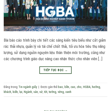
Bài báo cáo trình bày chi tiết các sáng kiến tiêu biểu như cắt giảm
rác thải nhựa, quản lý và tái chế chất thải, tối ưu hóa tiêu thụ năng
lượng, sử dụng nguồn nguyên liệu thân thiện môi trường, cũng như
các chương trình giáo dục nâng cao nhận thức cho nhân viên […]
TIẾP TỤC ĐỌC
→
Đăng trong
Tin ngành giấy
|
Được gắn thẻ
bao
,
bền
,
cao
,
cho
,
HGBA
,
hưởng
,
khách
,
kiến
,
lại
,
Ngành
,
sản
,
sử
,
tới
,
tướng
,
vững
,
xanh