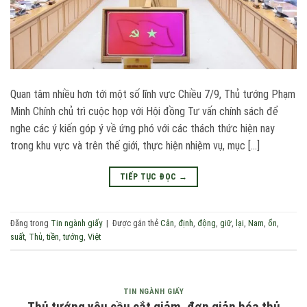
Quan tâm nhiều hơn tới một số lĩnh vực Chiều 7/9, Thủ tướng Phạm
Minh Chính chủ trì cuộc họp với Hội đồng Tư vấn chính sách để
nghe các ý kiến góp ý về ứng phó với các thách thức hiện nay
trong khu vực và trên thế giới, thực hiện nhiệm vụ, mục […]
TIẾP TỤC ĐỌC
→
Đăng trong
Tin ngành giấy
|
Được gắn thẻ
Cân
,
định
,
động
,
giữ
,
lại
,
Nam
,
ổn
,
suất
,
Thủ
,
tiền
,
tướng
,
Việt
TIN NGÀNH GIẤY
Thủ tướng yêu cầu cắt giảm, đơn giản hóa thủ