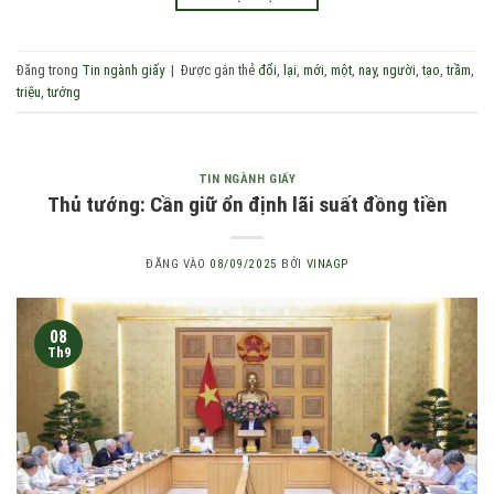
Đăng trong
Tin ngành giấy
|
Được gắn thẻ
đổi
,
lại
,
mới
,
một
,
nay
,
người
,
tạo
,
trầm
,
triệu
,
tướng
TIN NGÀNH GIẤY
Thủ tướng: Cần giữ ổn định lãi suất đồng tiền
ĐĂNG VÀO
08/09/2025
BỞI
VINAGP
08
Th9