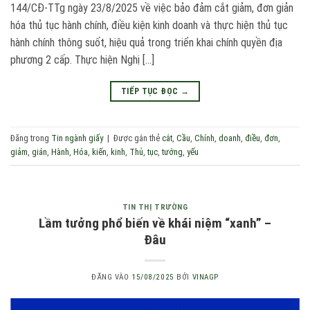
144/CĐ-TTg ngày 23/8/2025 về việc bảo đảm cắt giảm, đơn giản
hóa thủ tục hành chính, điều kiện kinh doanh và thực hiện thủ tục
hành chính thông suốt, hiệu quả trong triển khai chính quyền địa
phương 2 cấp. Thực hiện Nghị […]
TIẾP TỤC ĐỌC
→
Đăng trong
Tin ngành giấy
|
Được gắn thẻ
cắt
,
Cầu
,
Chính
,
doanh
,
điều
,
đơn
,
giảm
,
gián
,
Hành
,
Hóa
,
kiến
,
kinh
,
Thủ
,
tục
,
tướng
,
yếu
TIN THỊ TRƯỜNG
Lầm tưởng phổ biến về khái niệm “xanh” –
Đâu
ĐĂNG VÀO
15/08/2025
BỞI
VINAGP