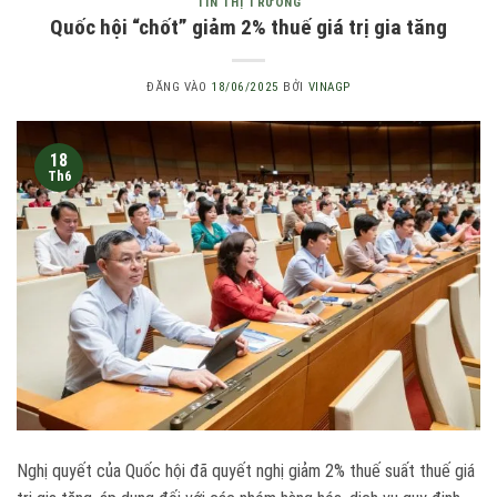
TIN THỊ TRƯỜNG
Quốc hội “chốt” giảm 2% thuế giá trị gia tăng
ĐĂNG VÀO
18/06/2025
BỞI
VINAGP
18
Th6
Nghị quyết của Quốc hội đã quyết nghị giảm 2% thuế suất thuế giá