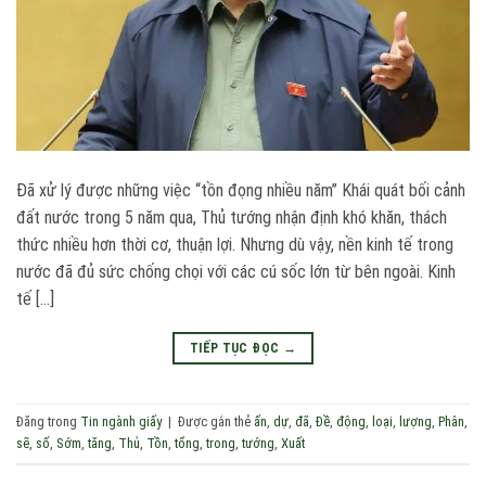
Đã xử lý được những việc “tồn đọng nhiều năm” Khái quát bối cảnh
đất nước trong 5 năm qua, Thủ tướng nhận định khó khăn, thách
thức nhiều hơn thời cơ, thuận lợi. Nhưng dù vậy, nền kinh tế trong
nước đã đủ sức chống chọi với các cú sốc lớn từ bên ngoài. Kinh
tế […]
TIẾP TỤC ĐỌC
→
Đăng trong
Tin ngành giấy
|
Được gắn thẻ
ấn
,
dự
,
đã
,
Đề
,
động
,
loại
,
lượng
,
Phân
,
sẽ
,
số
,
Sớm
,
tăng
,
Thủ
,
Tồn
,
tổng
,
trong
,
tướng
,
Xuất