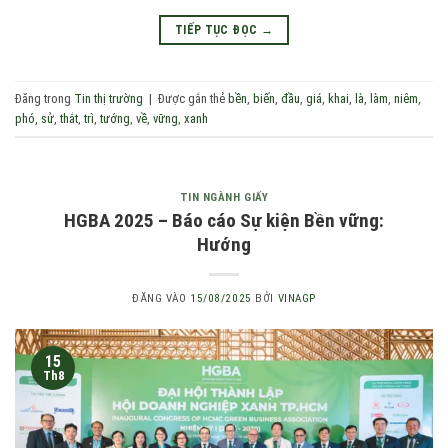
TIẾP TỤC ĐỌC
→
Đăng trong
Tin thị trường
|
Được gắn thẻ
bền
,
biến
,
đầu
,
giá
,
khai
,
là
,
làm
,
niêm
,
phó
,
sử
,
thắt
,
trì
,
tướng
,
về
,
vững
,
xanh
TIN NGÀNH GIẤY
HGBA 2025 – Báo cáo Sự kiện Bền vững:
Hướng
ĐĂNG VÀO
15/08/2025
BỞI
VINAGP
15
Th8