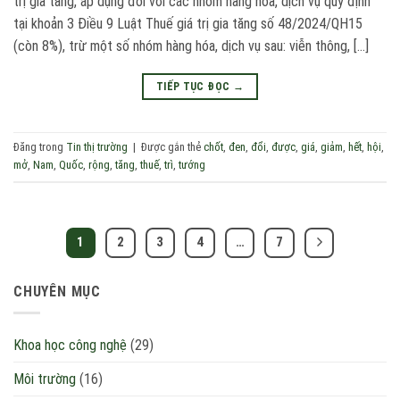
trị gia tăng, áp dụng đối với các nhóm hàng hóa, dịch vụ quy định
tại khoản 3 Điều 9 Luật Thuế giá trị gia tăng số 48/2024/QH15
(còn 8%), trừ một số nhóm hàng hóa, dịch vụ sau: viễn thông, […]
TIẾP TỤC ĐỌC
→
Đăng trong
Tin thị trường
|
Được gắn thẻ
chốt
,
đen
,
đổi
,
được
,
giá
,
giảm
,
hết
,
hội
,
mở
,
Nam
,
Quốc
,
rộng
,
tăng
,
thuế
,
trì
,
tướng
1
2
3
4
…
7
CHUYÊN MỤC
Khoa học công nghệ
(29)
Môi trường
(16)