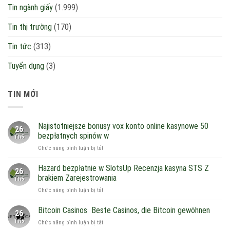
Tin ngành giấy
(1.999)
Tin thị trường
(170)
Tin tức
(313)
Tuyển dụng
(3)
TIN MỚI
Najistotniejsze bonusy vox konto online kasynowe 50
26
bezpłatnych spinów w
Th5
ở
Chức năng bình luận bị tắt
Najistotniejsze
bonusy
Hazard bezpłatnie w SlotsUp Recenzja kasyna STS Z
26
vox
brakiem Zarejestrowania
Th5
konto
ở
Chức năng bình luận bị tắt
online
Hazard
kasynowe
bezpłatnie
Bitcoin Casinos ︎ Beste Casinos, die Bitcoin gewöhnen
50
26
w
bezpłatnych
Th5
ở
Chức năng bình luận bị tắt
SlotsUp
spinów