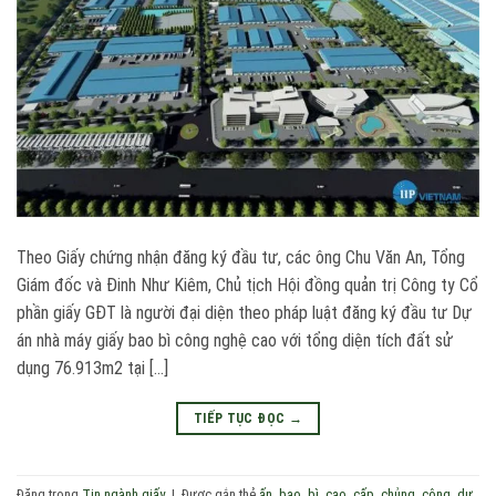
Theo Giấy chứng nhận đăng ký đầu tư, các ông Chu Văn An, Tổng
Giám đốc và Đinh Như Kiêm, Chủ tịch Hội đồng quản trị Công ty Cổ
phần giấy GĐT là người đại diện theo pháp luật đăng ký đầu tư Dự
án nhà máy giấy bao bì công nghệ cao với tổng diện tích đất sử
dụng 76.913m2 tại […]
TIẾP TỤC ĐỌC
→
Đăng trong
Tin ngành giấy
|
Được gắn thẻ
ấn
,
bao
,
bì
,
cao
,
cấp
,
chủng
,
công
,
dự
,