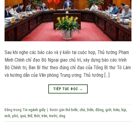
Sau khi nghe các báo cáo và ý kiến tại cuộc họp, Thủ tướng Phạm
Minh Chính chỉ đạo Bộ Ngoại giao chủ trì, xây dựng báo cáo trình
Bộ Chính trị, Ban Bí thư theo đúng chỉ đạo của Tổng Bí thư Tô Lâm
và hướng dẫn của Văn phòng Trung ương. Thủ tướng […]
TIẾP TỤC ĐỌC
→
Đăng trong
Tin ngành giấy
|
Được gắn thẻ
biến
,
chủ
,
Diễn
,
động
,
giới
,
hiêu
,
kịp
,
mới
,
phó
,
quá
,
thế
,
thời
,
trên
,
trước
,
ứng