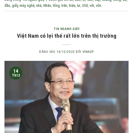
đầu
,
giấy
,
máy
,
nghệ
,
nhà
,
Nhân
,
tổng
,
trên
,
triệu
,
tư
,
USD
,
với
,
vốn
TIN NGÀNH GIẤY
Việt Nam có lợi thế rất lớn trên thị trường
ĐĂNG VÀO
14/12/2023
BỞI
VINAGP
14
Th12