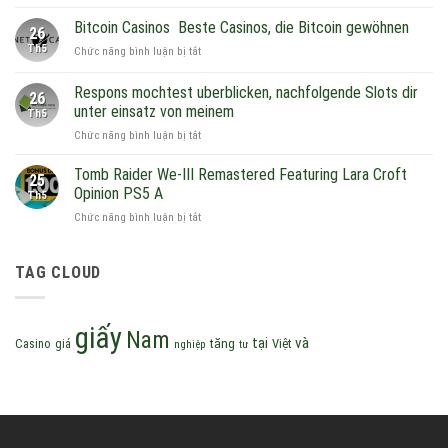
Hazard
kasynowe
bezpłatnie
Bitcoin Casinos ︎ Beste Casinos, die Bitcoin gewöhnen
50
26
w
bezpłatnych
Th5
ở
Chức năng bình luận bị tắt
SlotsUp
spinów
Bitcoin
Recenzja
w
Casinos
Respons mochtest uberblicken, nachfolgende Slots dir
kasyna
26
STS
unter einsatz von meinem
Th5
Beste
Z
ở
Chức năng bình luận bị tắt
Casinos,
brakiem
Respons
die
Zarejestrowania
mochtest
Bitcoin
Tomb Raider We-III Remastered Featuring Lara Croft
25
uberblicken,
gewöhnen
Opinion PS5 A
Th5
nachfolgende
ở
Chức năng bình luận bị tắt
Slots
Tomb
dir
Raider
unter
We-
TAG CLOUD
einsatz
III
von
Remastered
meinem
Featuring
giấy
Nam
Lara
và
tại
tăng
Việt
Casino
giá
nghiệp
tư
Croft
Opinion
PS5
A