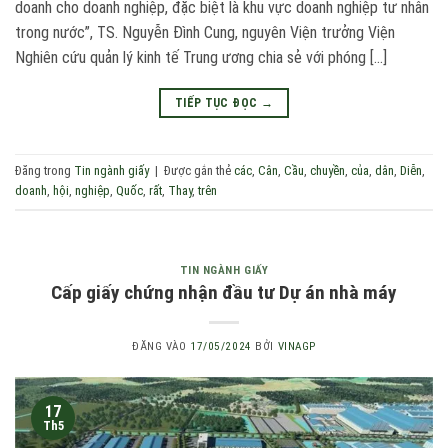
doanh cho doanh nghiệp, đặc biệt là khu vực doanh nghiệp tư nhân
trong nước”, TS. Nguyễn Đình Cung, nguyên Viện trưởng Viện
Nghiên cứu quản lý kinh tế Trung ương chia sẻ với phóng […]
TIẾP TỤC ĐỌC
→
Đăng trong
Tin ngành giấy
|
Được gắn thẻ
các
,
Cân
,
Cầu
,
chuyền
,
của
,
dân
,
Diễn
,
doanh
,
hội
,
nghiệp
,
Quốc
,
rất
,
Thay
,
trên
TIN NGÀNH GIẤY
Cấp giấy chứng nhận đầu tư Dự án nhà máy
ĐĂNG VÀO
17/05/2024
BỞI
VINAGP
17
Th5