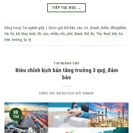
TIẾP TỤC ĐỌC
→
Đăng trong
Tin ngành giấy
|
Được gắn thẻ
Bản
,
các
,
cơ
,
doanh
,
Điểm
,
đồngđiểm
,
Hà
,
hộ
,
kê
,
khai
,
kinh
,
lối
,
nào
,
nhiều
,
nồi
,
phó
,
thành
,
thế
,
thị
,
Thủ
,
thuế
,
tình
,
tra
,
trên
,
trường
,
tư
,
tỷ
TIN NGÀNH GIẤY
Điều chỉnh kịch bản tăng trưởng 3 quý, đảm
bảo
ĐĂNG VÀO
08/05/2025
BỞI
VINAGP
08
Th5