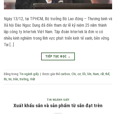
Ngày 13/12, tại TPHCM, Bộ trưởng Bộ Lao động – Thương binh và
Xã hội Đào Ngọc Dung đã đến tham dự lễ kỷ niệm 25 năm thành
lập công ty Intertek Việt Nam. Tập đoàn Intertek là đơn vị có
nhiều kinh nghiệm trong lĩnh vực phát triển kinh tế xanh, bền vững.
Tại […]
TIẾP TỤC ĐỌC
→
Đăng trong
Tin ngành giấy
|
Được gắn thẻ
carbon
,
Chi
,
cơ
,
lối
,
lớn
,
Nam
,
rất
,
thế
,
thị
,
tin
,
trên
,
trường
,
Việt
TIN NGÀNH GIẤY
Xuất khẩu sắn và sản phẩm từ sắn đạt trên