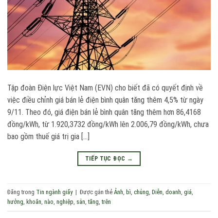
Tập đoàn Điện lực Việt Nam (EVN) cho biết đã có quyết định về
việc điều chỉnh giá bán lẻ điện bình quân tăng thêm 4,5% từ ngày
9/11. Theo đó, giá điện bán lẻ bình quân tăng thêm hơn 86,4168
đồng/kWh, từ 1.920,3732 đồng/kWh lên 2.006,79 đồng/kWh, chưa
bao gồm thuế giá trị gia […]
TIẾP TỤC ĐỌC
→
Đăng trong
Tin ngành giấy
|
Được gắn thẻ
Ảnh
,
bì
,
chủng
,
Diễn
,
doanh
,
giá
,
hưởng
,
khoăn
,
nào
,
nghiệp
,
sản
,
tăng
,
trên