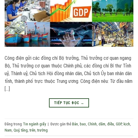
Công điện gửi các đồng chí Bộ trưởng, Thủ trưởng cơ quan ngang
Bộ, Thủ trưởng cơ quan thuộc Chính phủ; các đồng chí Bí thư Tỉnh
uỷ, Thành uỷ, Chủ tịch Hội đồng nhân dân, Chủ tịch Ủy ban nhân dân
tỉnh, thành phố trực thuộc Trung ương. Công điện nêu: Từ đầu năm
[…]
TIẾP TỤC ĐỌC
→
Đăng trong
Tin ngành giấy
|
Được gắn thẻ
Bản
,
bao
,
Chính
,
dăm
,
điều
,
GDP
,
kịch
,
Nam
,
Quý
,
tăng
,
trên
,
trường