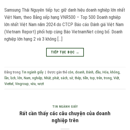
Samsung Thái Nguyên tiếp tục giữ danh hiệu doanh nghiệp lớn nhất
Việt Nam, theo Bảng xếp hạng VNR500 – Top 500 Doanh nghiệp
lớn nhất Việt Nam năm 2024 do CTCP Báo cáo Đánh giá Việt Nam
(Vietnam Report) phối hợp cùng Báo VietnamNet công bố. Doanh
nghiệp lớn hạng 2 và 3 không […]
TIẾP TỤC ĐỌC
→
Đăng trong
Tin ngành giấy
|
Được gắn thẻ
còn
,
doanh
,
Đánh
,
đầu
,
Hóa
,
không
,
lần
,
lịch
,
lớn
,
Nam
,
nghiệp
,
Nhật
,
phát
,
sách
,
sử
,
thép
,
tiền
,
top
,
trên
,
trong
,
Việt
,
Viettel
,
Vingroup
,
vừa
,
vượt
TIN NGÀNH GIẤY
Rất cần thấy các câu chuyện của doanh
nghiệp trên