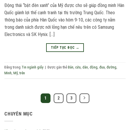
Động thái “bật đèn xanh” của Mỹ được cho sẽ giúp đồng minh Hàn
Quốc giành lợi thế cạnh tranh tại thị trường Trung Quốc. Theo
thông báo của phía Hàn Quốc vào hôm 9-10, các công ty nằm
trong danh sách được nới lỏng hạn chế nêu trên có Samsung
Electronics và SK Hynix. […]
TIẾP TỤC ĐỌC
→
Đăng trong
Tin ngành giấy
|
Được gắn thẻ
Bản
,
cứu
,
dân
,
động
,
đua
,
đường
,
Minh
,
Mỹ
,
trên
1
2
3
CHUYÊN MỤC