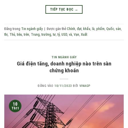
TIẾP TỤC ĐỌC
→
Đăng trong
Tin ngành giấy
|
Được gắn thẻ
Chính
,
đạt
,
khẩu
,
là
,
phẩm
,
Quốc
,
sản
,
thị
,
Thủ
,
tiêu
,
trên
,
Trung
,
trường
,
tư
,
tỷ
,
USD
,
và
,
Vạn
,
Xuất
TIN NGÀNH GIẤY
Giá điện tăng, doanh nghiệp nào trên sàn
chứng khoán
ĐĂNG VÀO
10/11/2023
BỞI
VINAGP
10
Th11