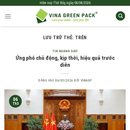
Bỏ
Hôm nay
Thứ Bảy,
ngày
08/08/2026
qua
nội
dung
LƯU TRỮ THẺ:
TRÊN
TIN NGÀNH GIẤY
Ứng phó chủ động, kịp thời, hiệu quả trước
diễn
ĐĂNG VÀO
06/03/2026
BỞI
VINAGP
06
Th3