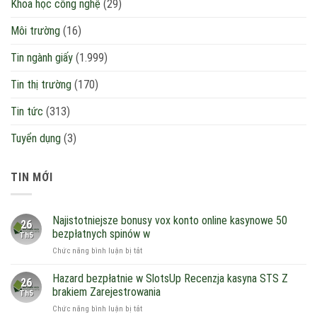
Khoa học công nghệ
(29)
Môi trường
(16)
Tin ngành giấy
(1.999)
Tin thị trường
(170)
Tin tức
(313)
Tuyển dụng
(3)
TIN MỚI
Najistotniejsze bonusy vox konto online kasynowe 50
26
bezpłatnych spinów w
Th5
ở
Chức năng bình luận bị tắt
Najistotniejsze
bonusy
Hazard bezpłatnie w SlotsUp Recenzja kasyna STS Z
26
vox
brakiem Zarejestrowania
Th5
konto
ở
Chức năng bình luận bị tắt
online